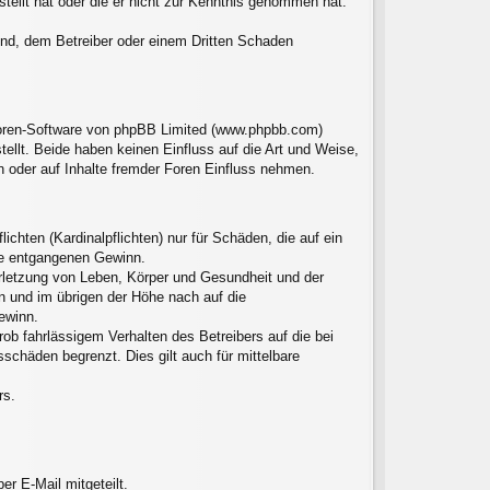
stellt hat oder die er nicht zur Kenntnis genommen hat.
sind, dem Betreiber oder einem Dritten Schaden
 Foren-Software von phpBB Limited (www.phpbb.com)
llt. Beide haben keinen Einfluss auf die Art und Weise,
 oder auf Inhalte fremder Foren Einfluss nehmen.
chten (Kardinalpflichten) nur für Schäden, die auf ein
ere entgangenen Gewinn.
erletzung von Leben, Körper und Gesundheit und der
en und im übrigen der Höhe nach auf die
ewinn.
ob fahrlässigem Verhalten des Betreibers auf die bei
chäden begrenzt. Dies gilt auch für mittelbare
rs.
r E-Mail mitgeteilt.