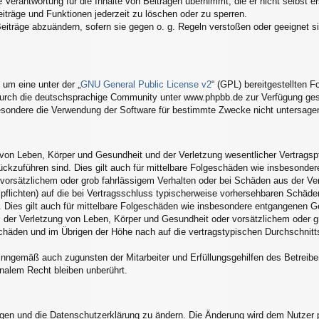
Verantwortung für die Inhalte von Beiträgen übernimmt, die er nicht selbst er
eiträge und Funktionen jederzeit zu löschen oder zu sperren.
Beiträge abzuändern, sofern sie gegen o. g. Regeln verstoßen oder geeignet 
um eine unter der „
GNU General Public License v2
“ (GPL) bereitgestellten
urch die deutschsprachige Community unter www.phpbb.de zur Verfügung geste
esondere die Verwendung der Software für bestimmte Zwecke nicht untersagen
von Leben, Körper und Gesundheit und der Verletzung wesentlicher Vertragspfli
rückzuführen sind. Dies gilt auch für mittelbare Folgeschäden wie insbesond
 vorsätzlichem oder grob fahrlässigem Verhalten oder bei Schäden aus der V
alpflichten) auf die bei Vertragsschluss typischerweise vorhersehbaren Schäd
 Dies gilt auch für mittelbare Folgeschäden wie insbesondere entgangenen G
 der Verletzung von Leben, Körper und Gesundheit oder vorsätzlichem oder gr
häden und im Übrigen der Höhe nach auf die vertragstypischen Durchschnittss
inngemäß auch zugunsten der Mitarbeiter und Erfüllungsgehilfen des Betreibe
nalem Recht bleiben unberührt.
ngen und die Datenschutzerklärung zu ändern. Die Änderung wird dem Nutzer pe