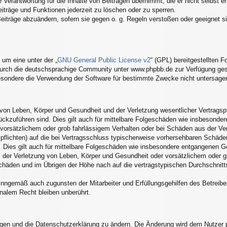
Verantwortung für die Inhalte von Beiträgen übernimmt, die er nicht selbst er
eiträge und Funktionen jederzeit zu löschen oder zu sperren.
Beiträge abzuändern, sofern sie gegen o. g. Regeln verstoßen oder geeignet 
um eine unter der „
GNU General Public License v2
“ (GPL) bereitgestellten
urch die deutschsprachige Community unter www.phpbb.de zur Verfügung geste
esondere die Verwendung der Software für bestimmte Zwecke nicht untersagen
von Leben, Körper und Gesundheit und der Verletzung wesentlicher Vertragspfli
rückzuführen sind. Dies gilt auch für mittelbare Folgeschäden wie insbesond
 vorsätzlichem oder grob fahrlässigem Verhalten oder bei Schäden aus der V
alpflichten) auf die bei Vertragsschluss typischerweise vorhersehbaren Schäd
 Dies gilt auch für mittelbare Folgeschäden wie insbesondere entgangenen G
 der Verletzung von Leben, Körper und Gesundheit oder vorsätzlichem oder gr
häden und im Übrigen der Höhe nach auf die vertragstypischen Durchschnittss
inngemäß auch zugunsten der Mitarbeiter und Erfüllungsgehilfen des Betreibe
nalem Recht bleiben unberührt.
ngen und die Datenschutzerklärung zu ändern. Die Änderung wird dem Nutzer pe