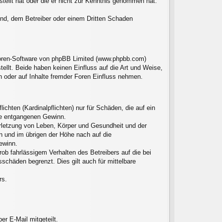
stellt hat oder die er nicht zur Kenntnis genommen hat.
sind, dem Betreiber oder einem Dritten Schaden
 Foren-Software von phpBB Limited (www.phpbb.com)
llt. Beide haben keinen Einfluss auf die Art und Weise,
 oder auf Inhalte fremder Foren Einfluss nehmen.
chten (Kardinalpflichten) nur für Schäden, die auf ein
ere entgangenen Gewinn.
erletzung von Leben, Körper und Gesundheit und der
en und im übrigen der Höhe nach auf die
ewinn.
ob fahrlässigem Verhalten des Betreibers auf die bei
chäden begrenzt. Dies gilt auch für mittelbare
rs.
r E-Mail mitgeteilt.