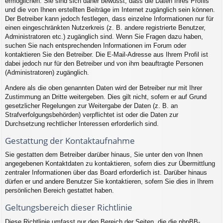
ermöglichen. Sie sind sich daher bewusst, dass die Daten Ihres Profils
und die von Ihnen erstellten Beiträge im Internet zugänglich sein können.
Der Betreiber kann jedoch festlegen, dass einzelne Informationen nur für
einen eingeschränkten Nutzerkreis (z. B. andere registrierte Benutzer,
Administratoren etc.) zugänglich sind. Wenn Sie Fragen dazu haben,
suchen Sie nach entsprechenden Informationen im Forum oder
kontaktieren Sie den Betreiber. Die E-Mail-Adresse aus Ihrem Profil ist
dabei jedoch nur für den Betreiber und von ihm beauftragte Personen
(Administratoren) zugänglich.
Andere als die oben genannten Daten wird der Betreiber nur mit Ihrer
Zustimmung an Dritte weitergeben. Dies gilt nicht, sofern er auf Grund
gesetzlicher Regelungen zur Weitergabe der Daten (z. B. an
Strafverfolgungsbehörden) verpflichtet ist oder die Daten zur
Durchsetzung rechtlicher Interessen erforderlich sind.
Gestattung der Kontaktaufnahme
Sie gestatten dem Betreiber darüber hinaus, Sie unter den von Ihnen
angegebenen Kontaktdaten zu kontaktieren, sofern dies zur Übermittlung
zentraler Informationen über das Board erforderlich ist. Darüber hinaus
dürfen er und andere Benutzer Sie kontaktieren, sofern Sie dies in Ihrem
persönlichen Bereich gestattet haben.
Geltungsbereich dieser Richtlinie
Diese Richtlinie umfasst nur den Bereich der Seiten, die die phpBB-