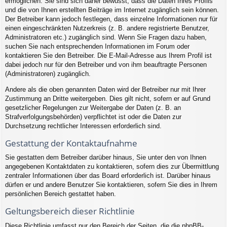
ermöglichen. Sie sind sich daher bewusst, dass die Daten Ihres Profils
und die von Ihnen erstellten Beiträge im Internet zugänglich sein können.
Der Betreiber kann jedoch festlegen, dass einzelne Informationen nur für
einen eingeschränkten Nutzerkreis (z. B. andere registrierte Benutzer,
Administratoren etc.) zugänglich sind. Wenn Sie Fragen dazu haben,
suchen Sie nach entsprechenden Informationen im Forum oder
kontaktieren Sie den Betreiber. Die E-Mail-Adresse aus Ihrem Profil ist
dabei jedoch nur für den Betreiber und von ihm beauftragte Personen
(Administratoren) zugänglich.
Andere als die oben genannten Daten wird der Betreiber nur mit Ihrer
Zustimmung an Dritte weitergeben. Dies gilt nicht, sofern er auf Grund
gesetzlicher Regelungen zur Weitergabe der Daten (z. B. an
Strafverfolgungsbehörden) verpflichtet ist oder die Daten zur
Durchsetzung rechtlicher Interessen erforderlich sind.
Gestattung der Kontaktaufnahme
Sie gestatten dem Betreiber darüber hinaus, Sie unter den von Ihnen
angegebenen Kontaktdaten zu kontaktieren, sofern dies zur Übermittlung
zentraler Informationen über das Board erforderlich ist. Darüber hinaus
dürfen er und andere Benutzer Sie kontaktieren, sofern Sie dies in Ihrem
persönlichen Bereich gestattet haben.
Geltungsbereich dieser Richtlinie
Diese Richtlinie umfasst nur den Bereich der Seiten, die die phpBB-