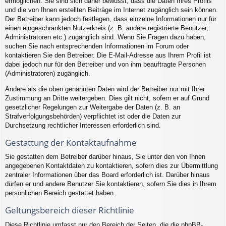
ermöglichen. Sie sind sich daher bewusst, dass die Daten Ihres Profils
und die von Ihnen erstellten Beiträge im Internet zugänglich sein können.
Der Betreiber kann jedoch festlegen, dass einzelne Informationen nur für
einen eingeschränkten Nutzerkreis (z. B. andere registrierte Benutzer,
Administratoren etc.) zugänglich sind. Wenn Sie Fragen dazu haben,
suchen Sie nach entsprechenden Informationen im Forum oder
kontaktieren Sie den Betreiber. Die E-Mail-Adresse aus Ihrem Profil ist
dabei jedoch nur für den Betreiber und von ihm beauftragte Personen
(Administratoren) zugänglich.
Andere als die oben genannten Daten wird der Betreiber nur mit Ihrer
Zustimmung an Dritte weitergeben. Dies gilt nicht, sofern er auf Grund
gesetzlicher Regelungen zur Weitergabe der Daten (z. B. an
Strafverfolgungsbehörden) verpflichtet ist oder die Daten zur
Durchsetzung rechtlicher Interessen erforderlich sind.
Gestattung der Kontaktaufnahme
Sie gestatten dem Betreiber darüber hinaus, Sie unter den von Ihnen
angegebenen Kontaktdaten zu kontaktieren, sofern dies zur Übermittlung
zentraler Informationen über das Board erforderlich ist. Darüber hinaus
dürfen er und andere Benutzer Sie kontaktieren, sofern Sie dies in Ihrem
persönlichen Bereich gestattet haben.
Geltungsbereich dieser Richtlinie
Diese Richtlinie umfasst nur den Bereich der Seiten, die die phpBB-