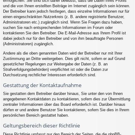
ermöglichen. Sie sind sich daher bewusst, dass die Daten Ihres Profils
und die von Ihnen erstellten Beiträge im Internet zugänglich sein können.
Der Betreiber kann jedoch festlegen, dass einzelne Informationen nur für
einen eingeschränkten Nutzerkreis (z. B. andere registrierte Benutzer,
Administratoren etc.) zugänglich sind. Wenn Sie Fragen dazu haben,
suchen Sie nach entsprechenden Informationen im Forum oder
kontaktieren Sie den Betreiber. Die E-Mail-Adresse aus Ihrem Profil ist
dabei jedoch nur für den Betreiber und von ihm beauftragte Personen
(Administratoren) zugänglich.
Andere als die oben genannten Daten wird der Betreiber nur mit Ihrer
Zustimmung an Dritte weitergeben. Dies gilt nicht, sofern er auf Grund
gesetzlicher Regelungen zur Weitergabe der Daten (z. B. an
Strafverfolgungsbehörden) verpflichtet ist oder die Daten zur
Durchsetzung rechtlicher Interessen erforderlich sind.
Gestattung der Kontaktaufnahme
Sie gestatten dem Betreiber darüber hinaus, Sie unter den von Ihnen
angegebenen Kontaktdaten zu kontaktieren, sofern dies zur Übermittlung
zentraler Informationen über das Board erforderlich ist. Darüber hinaus
dürfen er und andere Benutzer Sie kontaktieren, sofern Sie dies in Ihrem
persönlichen Bereich gestattet haben.
Geltungsbereich dieser Richtlinie
Diese Richtlinie umfasst nur den Bereich der Seiten, die die phpBB-