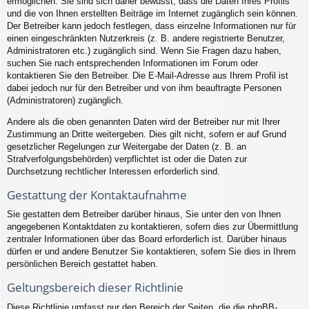
ermöglichen. Sie sind sich daher bewusst, dass die Daten Ihres Profils
und die von Ihnen erstellten Beiträge im Internet zugänglich sein können.
Der Betreiber kann jedoch festlegen, dass einzelne Informationen nur für
einen eingeschränkten Nutzerkreis (z. B. andere registrierte Benutzer,
Administratoren etc.) zugänglich sind. Wenn Sie Fragen dazu haben,
suchen Sie nach entsprechenden Informationen im Forum oder
kontaktieren Sie den Betreiber. Die E-Mail-Adresse aus Ihrem Profil ist
dabei jedoch nur für den Betreiber und von ihm beauftragte Personen
(Administratoren) zugänglich.
Andere als die oben genannten Daten wird der Betreiber nur mit Ihrer
Zustimmung an Dritte weitergeben. Dies gilt nicht, sofern er auf Grund
gesetzlicher Regelungen zur Weitergabe der Daten (z. B. an
Strafverfolgungsbehörden) verpflichtet ist oder die Daten zur
Durchsetzung rechtlicher Interessen erforderlich sind.
Gestattung der Kontaktaufnahme
Sie gestatten dem Betreiber darüber hinaus, Sie unter den von Ihnen
angegebenen Kontaktdaten zu kontaktieren, sofern dies zur Übermittlung
zentraler Informationen über das Board erforderlich ist. Darüber hinaus
dürfen er und andere Benutzer Sie kontaktieren, sofern Sie dies in Ihrem
persönlichen Bereich gestattet haben.
Geltungsbereich dieser Richtlinie
Diese Richtlinie umfasst nur den Bereich der Seiten, die die phpBB-