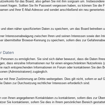
utzerkonto für das Board, also gehen Sie mit ihm sorgsam um. Insbesondere w
asswort fragen. Sollten Sie Ihr Passwort vergessen haben, so können Sie die
amen und Ihrer E-Mail-Adresse und sendet anschließend ein neu generiertes
 und oben näher spezifizierten Daten zu speichern, um das Board betreiben 
einer Interessenabwägung zwischen Ihren und seinen Interessen sowie den Inte
r übermittelter Browser-Kennung zu speichern, sofern dies zur Gefahrenabwe
er Daten
ersonen zu ermöglichen. Sie sind sich daher bewusst, dass die Daten Ihres Pr
en, dass einzelne Informationen nur für einen eingeschränkten Nutzerkreis (z.
 nach entsprechenden Informationen im Forum oder kontaktieren Sie den Betr
sonen (Administratoren) zugänglich.
ur mit Ihrer Zustimmung an Dritte weitergeben. Dies gilt nicht, sofern er au
die Daten zur Durchsetzung rechtlicher Interessen erforderlich sind.
en von Ihnen angegebenen Kontaktdaten zu kontaktieren, sofern dies zur Überm
utzer Sie kontaktieren, sofern Sie dies in Ihrem persönlichen Bereich gestatte