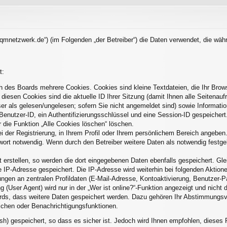
://qmnetzwerk.de“) (im Folgenden „der Betreiber“) die Daten verwendet, die 
t:
h des Boards mehrere Cookies. Cookies sind kleine Textdateien, die Ihr Brow
 diesen Cookies sind die aktuelle ID Ihrer Sitzung (damit Ihnen alle Seitenau
er als gelesen/ungelesen; sofern Sie nicht angemeldet sind) sowie Informati
Benutzer-ID, ein Authentifizierungsschlüssel und eine Session-ID gespeicher
r die Funktion „Alle Cookies löschen“ löschen.
i der Registrierung, in Ihrem Profil oder Ihrem persönlichem Bereich angeben.
rt notwendig. Wenn durch den Betreiber weitere Daten als notwendig festgele
 erstellen, so werden die dort eingegebenen Daten ebenfalls gespeichert. Glei
e IP-Adresse gespeichert. Die IP-Adresse wird weiterhin bei folgenden Aktio
ngen an zentralen Profildaten (E-Mail-Adresse, Kontoaktivierung, Benutzer-
(User Agent) wird nur in der „Wer ist online?“-Funktion angezeigt und nicht d
ards, dass weitere Daten gespeichert werden. Dazu gehören Ihr Abstimmungsv
eichen oder Benachrichtigungsfunktionen.
sh) gespeichert, so dass es sicher ist. Jedoch wird Ihnen empfohlen, dieses 